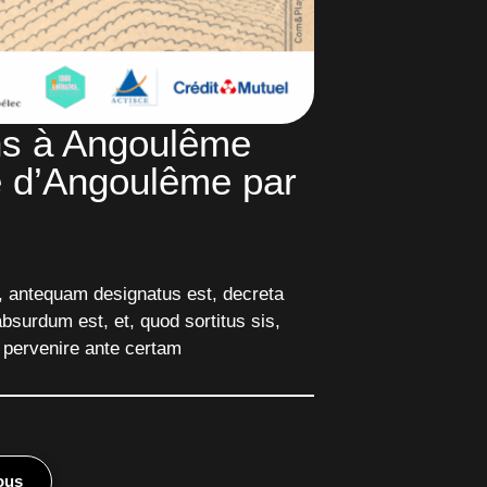
ons à Angoulême
e d’Angoulême par
it, antequam designatus est, decreta
absurdum est, et, quod sortitus sis,
 pervenire ante certam
ous