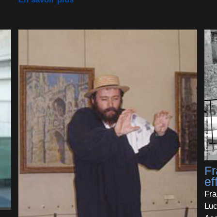
Fr
ef
Fra
Luc