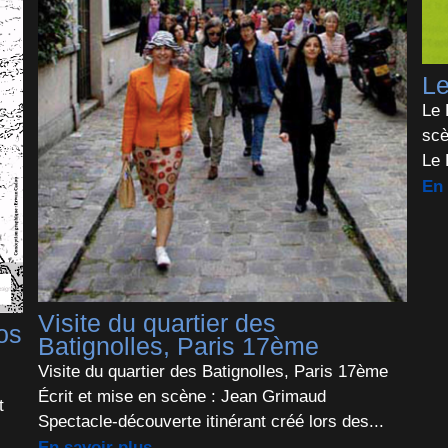
Le
Le 
scè
Le 
En 
Visite du quartier des
os
Batignolles, Paris 17ème
Visite du quartier des Batignolles, Paris 17ème
Écrit et mise en scène : Jean Grimaud
t
Spectacle-découverte itinérant créé lors des...
En savoir plus