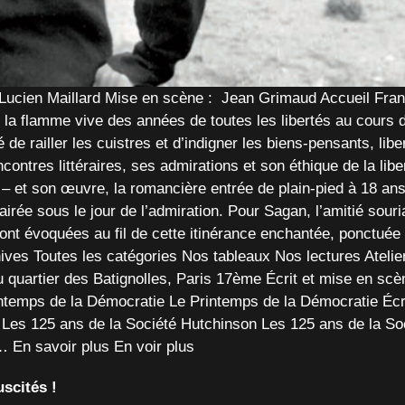
: Lucien Maillard Mise en scène : Jean Grimaud Accueil Fran
a flamme vive des années de toutes les libertés au cours d’
de railler les cuistres et d’indigner les biens-pensants, liber
ontres littéraires, ses admirations et son éthique de la libe
 – et son œuvre, la romancière entrée de plain-pied à 18 ans
irée sous le jour de l’admiration. Pour Sagan, l’amitié souria
eront évoquées au fil de cette itinérance enchantée, ponctu
s Toutes les catégories Nos tableaux Nos lectures Atelier d
du quartier des Batignolles, Paris 17ème Écrit et mise en s
rintemps de la Démocratie Le Printemps de la Démocratie Écr
es 125 ans de la Société Hutchinson Les 125 ans de la Soc
En savoir plus En voir plus
scités !