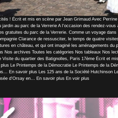
cités ! Écrit et mis en scène par Jean Grimaud Avec Perri
Du jardin au parc de la Verrerie A l’occasion des rendez-vou
s gratuites du parc de la Verrerie. Comme un voyage dans
compagnie Clarance de ressusciter, le temps de quatre visite
ures en château, et qui ont imaginé les aménagements du par
us Nos archives Toutes les catégories Nos tableaux Nos lectu
e Visite du quartier des Batignolles, Paris 17ème Écrit et 
 plus Le Printemps de la Démocratie Le Printemps de la Dém
… En savoir plus Les 125 ans de la Société Hutchinson Les
sée d’Orsay en… En savoir plus En voir plus