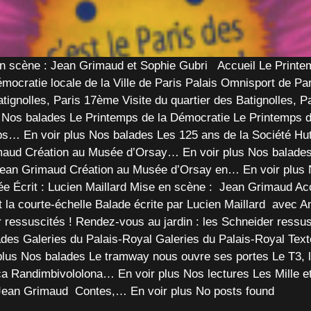
en scène : Jean Grimaud et Sophie Gubri Accueil Le Printe
 démocratie locale de la Ville de Paris Palais Omnisport de 
tignolles, Paris 17ème Visite du quartier des Batignolles, 
Nos balades Le Printemps de la Démocratie Le Printemps de
s… En voir plus Nos balades Les 125 ans de la Société Hut
maud Création au Musée d’Orsay… En voir plus Nos balades 
 Jean Grimaud Création au Musée d’Orsay en… En voir plus 
ntée Écrit : Lucien Maillard Mise en scène : Jean Grimaud 
it la courte-échelle Balade écrite par Lucien Maillard avec
 ressuscités ! Rendez-vous au jardin : les Schneider ressus
es Galeries du Palais-Royal Galeries du Palais-Royal Texte
plus Nos balades Le tramway nous ouvre ses portes Le T3, 
 Randimbivololona… En voir plus Nos lectures Les Mille et 
& Jean Grimaud Contes,… En voir plus No posts found