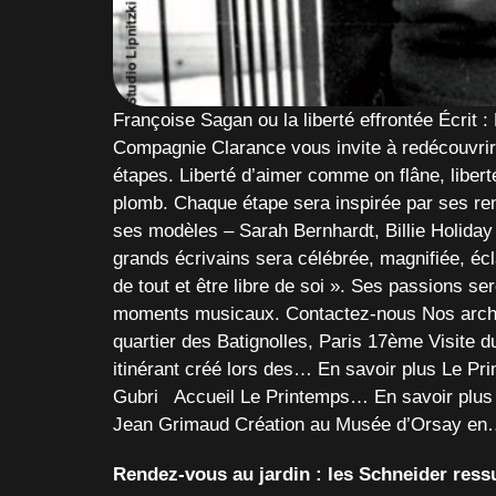
Françoise Sagan ou la liberté effrontée Écrit 
Compagnie Clarance vous invite à redécouvrir l
étapes. Liberté d’aimer comme on flâne, liberté 
plomb. Chaque étape sera inspirée par ses renc
ses modèles – Sarah Bernhardt, Billie Holiday
grands écrivains sera célébrée, magnifiée, écla
de tout et être libre de soi ». Ses passions s
moments musicaux. Contactez-nous Nos archive
quartier des Batignolles, Paris 17ème Visite 
itinérant créé lors des… En savoir plus Le P
Gubri Accueil Le Printemps… En savoir plus L
Jean Grimaud Création au Musée d’Orsay en… 
Rendez-vous au jardin : les Schneider ressu